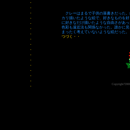
.
.
.
クレーはまるで子供の落書きだった。
.
カリ描いたような絵で、好きなものを好
.
に好きなだけ描いたような自由さがあっ
.
色彩も遠近法も関係なかった。誰かに見
まったく考えていないような絵
.
つづく・・
.
.
.
.
.
.
.
.
.
.
Copyright?2000 